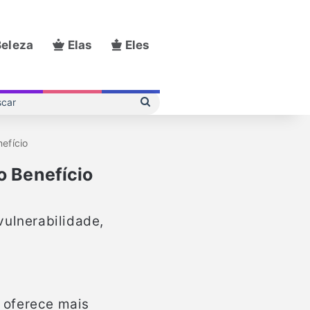
eleza
Elas
Eles
Buscar
efício
o Benefício
vulnerabilidade,
 oferece mais