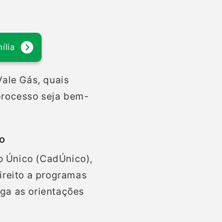
ília
Vale Gás, quais
processo seja bem-
co
ro Único (CadÚnico),
ireito a programas
iga as orientações