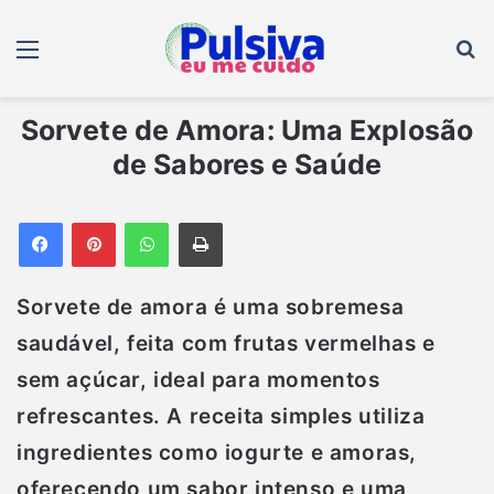
Menu
B
Sorvete de Amora: Uma Explosão
de Sabores e Saúde
Facebook
Pinterest
WhatsApp
Imprimir
Sorvete de amora é uma sobremesa
saudável, feita com
frutas vermelhas
e
sem açúcar, ideal para momentos
refrescantes. A receita simples utiliza
ingredientes como iogurte e amoras,
oferecendo um sabor intenso e uma